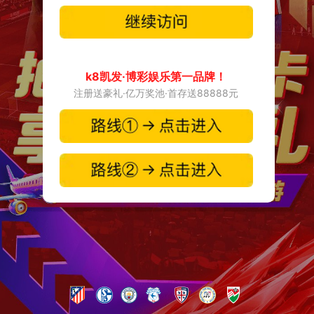
k8凯发·博彩娱乐第一品牌！
注册送豪礼·亿万奖池·首存送88888元